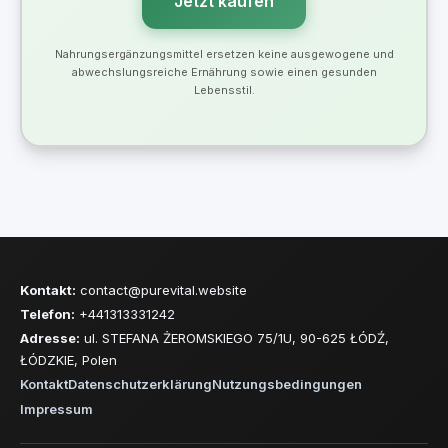
Jetzt kaufen
Nahrungsergänzungsmittel ersetzen keine ausgewogene und
abwechslungsreiche Ernährung sowie einen gesunden
Lebensstil.
Kontakt:
contact@purevital.website
Telefon:
+441313331242
Adresse:
ul. STEFANA ŻEROMSKIEGO 75/1U, 90-625 ŁÓDŹ,
ŁÓDZKIE, Polen
Kontakt
Datenschutzerklärung
Nutzungsbedingungen
Impressum